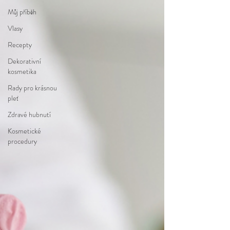
Můj příběh
Vlasy
Recepty
Dekorativní
kosmetika
Rady pro krásnou
pleť
Zdravé hubnutí
Kosmetické
procedury